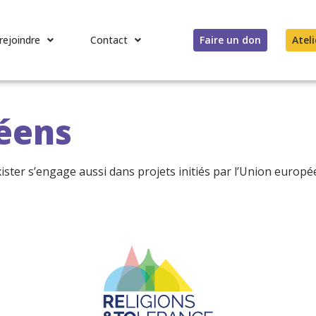
rejoindre
Contact
Faire un don
Ateli
éens
ister s’engage aussi dans projets initiés par l’Union europé