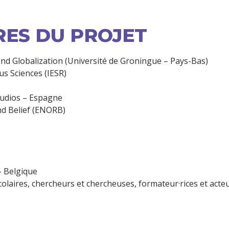
RES DU PROJET
 and Globalization (Université de Groningue – Pays-Bas)
us Sciences (IESR)
tudios – Espagne
d Belief (ENORB)
– Belgique
laires, chercheurs et chercheuses, formateur·rices et acteu