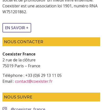
social et de promouvoir un mieux vivre ensemble.
Coexister est une association loi 1901, numéro RNA
W751201862.
EN SAVOIR +
NOUS CONTACTER
Coexister France
2 rue de la clôture
75019 Paris – France
Téléphone : +33 (0)6 29 13 11 05
Email :
contact@coexister.fr
NOUS SUIVRE
@coexister_france