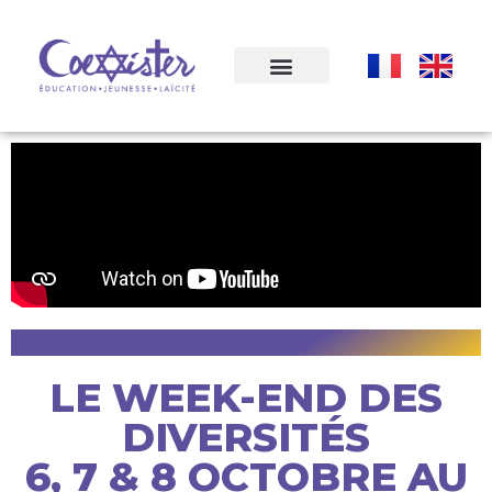
LE WEEK-END DES
DIVERSITÉS
6, 7 & 8 OCTOBRE AU